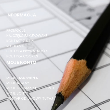
PRZEDZIAŁ DŁUGOŚCI 500-599
INFORMACJA
Pocztex Kurier M 650x400x200
PRZEKŁADKI TEKTUROWE
PROMOCJE
NAROŻNIKI TEKTUROWE
NAJCZĘŚCIEJ KUPOWANE
KONTAKT Z NAMI
PRZEDZIAŁ DŁUGOŚCI 600-699
REGULAMIN
POLITYKA PRYWATNOŚCI
InPost Gabaryt B 640x380x190
POLITYKA COOKIES
KOPERTY KURIERSKIE
MOJE KONTO
NOŻYKI I OSTRZA
MOJE ZAMÓWIENIA
PRZEDZIAŁ DŁUGOŚCI 700-799
MOJE ADRESY
Pocztex Kurier L 650x400x420
MOJE INFORMACJE OSOBISTE
MOJE BONY
ZABEZPIECZENIA DO PALET NIE PIĘTROWAĆ
ODSTĄP OD UMOWY TUTAJ
TEKTURA FALISTA