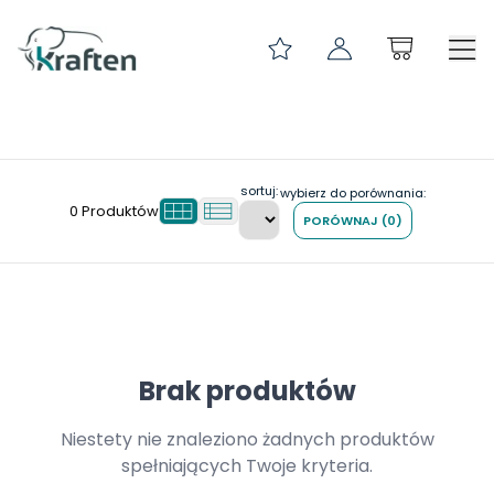
PRZEDZIAŁ DŁUGOŚCI 0-299
InPost Gabaryt XS 400x230x40
POKROWCE NA PALETY
sortuj:
wybierz do porównania:
0
Produktów
PORÓWNAJ
(
0
)
KLIPSY ARCHIWIZACYJNE
TEKTURA FALISTA
NOŻYKI I OSTRZA
ZAKLEJARKI DO KARTONÓW
ETYKIETY SAMOPRZYLEPNE
Brak produktów
NAROŻNIKI I ZABEZPIECZENIA
Niestety nie znaleziono żadnych produktów
FOLIA PAKOWA
spełniających Twoje kryteria.