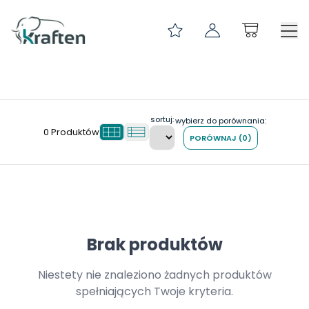
PRZEDZIAŁ DŁUGOŚCI 0-299
InPost Gabaryt XS 400x230x40
POKROWCE NA PALETY
sortuj:
wybierz do porównania:
0
Produktów
PORÓWNAJ
(
0
)
KLIPSY ARCHIWIZACYJNE
TEKTURA FALISTA
NOŻYKI I OSTRZA
ZAKLEJARKI DO KARTONÓW
ETYKIETY SAMOPRZYLEPNE
Brak produktów
NAROŻNIKI I ZABEZPIECZENIA
Niestety nie znaleziono żadnych produktów
FOLIA PAKOWA
spełniających Twoje kryteria.