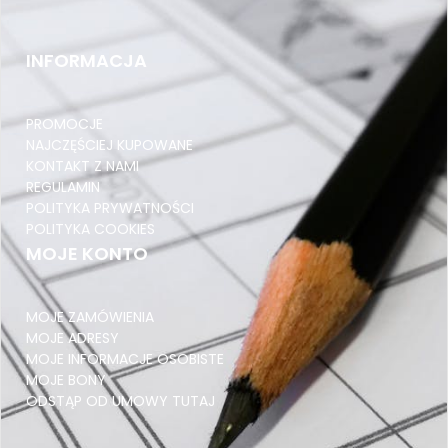
PRZEDZIAŁ DŁUGOŚCI 500-599
INFORMACJA
Pocztex Kurier M 650x400x200
PRZEKŁADKI TEKTUROWE
PROMOCJE
NAROŻNIKI TEKTUROWE
NAJCZĘŚCIEJ KUPOWANE
KONTAKT Z NAMI
PRZEDZIAŁ DŁUGOŚCI 600-699
REGULAMIN
POLITYKA PRYWATNOŚCI
InPost Gabaryt B 640x380x190
POLITYKA COOKIES
KOPERTY KURIERSKIE
MOJE KONTO
NOŻYKI I OSTRZA
MOJE ZAMÓWIENIA
PRZEDZIAŁ DŁUGOŚCI 700-799
MOJE ADRESY
Pocztex Kurier L 650x400x420
MOJE INFORMACJE OSOBISTE
MOJE BONY
ZABEZPIECZENIA DO PALET NIE PIĘTROWAĆ
ODSTĄP OD UMOWY TUTAJ
TEKTURA FALISTA