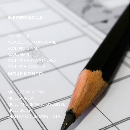
PRZEDZIAŁ DŁUGOŚCI 500-599
INFORMACJA
Pocztex Kurier M 650x400x200
PRZEKŁADKI TEKTUROWE
PROMOCJE
NAROŻNIKI TEKTUROWE
NAJCZĘŚCIEJ KUPOWANE
KONTAKT Z NAMI
PRZEDZIAŁ DŁUGOŚCI 600-699
REGULAMIN
POLITYKA PRYWATNOŚCI
InPost Gabaryt B 640x380x190
POLITYKA COOKIES
KOPERTY KURIERSKIE
MOJE KONTO
NOŻYKI I OSTRZA
MOJE ZAMÓWIENIA
PRZEDZIAŁ DŁUGOŚCI 700-799
MOJE ADRESY
Pocztex Kurier L 650x400x420
MOJE INFORMACJE OSOBISTE
MOJE BONY
ZABEZPIECZENIA DO PALET NIE PIĘTROWAĆ
ODSTĄP OD UMOWY TUTAJ
TEKTURA FALISTA