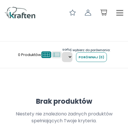
PRZEDZIAŁ DŁUGOŚCI 0-299
InPost Gabaryt XS 400x230x40
POKROWCE NA PALETY
sortuj:
wybierz do porównania:
0
Produktów
PORÓWNAJ
(
0
)
KLIPSY ARCHIWIZACYJNE
TEKTURA FALISTA
NOŻYKI I OSTRZA
ZAKLEJARKI DO KARTONÓW
ETYKIETY SAMOPRZYLEPNE
Brak produktów
NAROŻNIKI I ZABEZPIECZENIA
Niestety nie znaleziono żadnych produktów
FOLIA PAKOWA
spełniających Twoje kryteria.