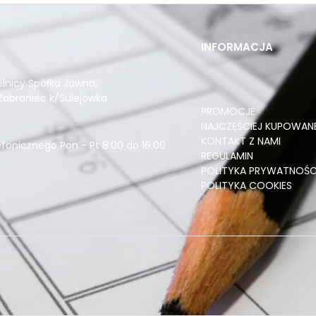
INFORMACJA
ólnicy Spółka Jawna
,
Zabraniec k/Sulejówka
PROMOCJE
NAJCZĘŚCIEJ KUPOWAN
KONTAKT Z NAMI
fonicznego Pon - Pt 8:00 do 16:00
REGULAMIN
POLITYKA PRYWATNOŚC
POLITYKA COOKIES