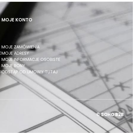
MOJE KONTO
MOJE ZAMÓWIENIA
E
MOJE ADRESY
MOJE INFORMACJE OSOBISTE
MOJE BONY
I
ODSTĄP OD UMOWY TUTAJ
© SOHO B2B