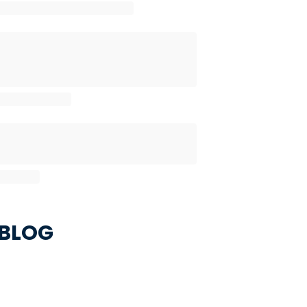
suma wymiarów do 210cm
90
 suma wymiarów do 250cm
 BLOG