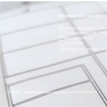
INFORMACJE O SKLEPIE
Kraften Jastrzębski i Wsp
ul. Okuniewska 3
05-079
sklep@kraften.pl
663303208
Zapraszamy do kontaktu tele
©
2026
-
Wszelkie prawa zastrzeżone.
KRAFTEN.PL ®