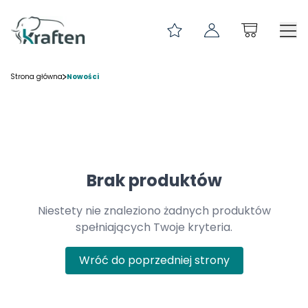
PRZEDZIAŁ DŁUGOŚCI 0-299
Strona główna
Nowości
InPost Gabaryt XS 400x230x40
POKROWCE NA PALETY
KLIPSY ARCHIWIZACYJNE
TEKTURA FALISTA
Brak produktów
NOŻYKI I OSTRZA
Niestety nie znaleziono żadnych produktów
ZAKLEJARKI DO KARTONÓW
spełniających Twoje kryteria.
ETYKIETY SAMOPRZYLEPNE
Wróć do poprzedniej strony
NAROŻNIKI I ZABEZPIECZENIA
FOLIA PAKOWA