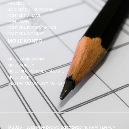
PROMOCJE
PRZEDZIAŁ DŁUGOŚCI 500-599
NAJCZĘŚCIEJ KUPOWANE
KONTAKT Z NAMI
Pocztex Kurier M 650x400x200
REGULAMIN
POLITYKA PRYWATNOŚCI
PRZEKŁADKI TEKTUROWE
POLITYKA COOKIES
NAROŻNIKI TEKTUROWE
MOJE KONTO
PRZEDZIAŁ DŁUGOŚCI 600-699
MOJE ZAMÓWIENIA
InPost Gabaryt B 640x380x190
MOJE ADRESY
KOPERTY KURIERSKIE
MOJE INFORMACJE OSOBISTE
MOJE BONY
NOŻYKI I OSTRZA
ODSTĄP OD UMOWY TUTAJ
PRZEDZIAŁ DŁUGOŚCI 700-799
Pocztex Kurier L 650x400x420
ZABEZPIECZENIA DO PALET NIE PIĘTROWAĆ
TEKTURA FALISTA
©
2026
-
Wszelkie prawa zastrzeżone.
KRAFTEN.PL ®