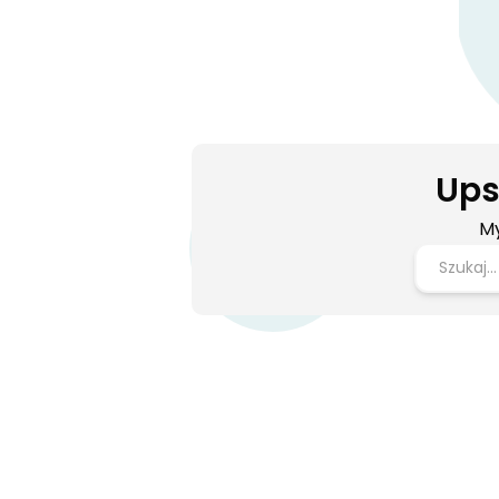
TAŚMY PAKOWE
KARTONY KLAPOWE
menu główne lewe
PRZEDZIAŁ DŁUGOŚCI 300-399
Pocztex Kurier S 650x400x90
Ups
FOLIA STRETCH
My
KOPERTY KURIERSKIE
TAŚMY PAKOWE
PRZEDZIAŁ DŁUGOŚCI 400-499
InPost Gabaryt A 640x380x80
NAROŻNIKI TEKTUROWE
KOPERTY FOLIOWE
FOLIA STRETCH