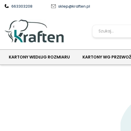
663303208
sklep@kraften.pl
PRZEDZIAŁ DŁUGOŚCI 0-299
InPost Gabaryt XS 400x230x40
POKROWCE NA PALETY
KARTONY WEDŁUG ROZMIARU
KARTONY WG PRZEWO
KLIPSY ARCHIWIZACYJNE
TEKTURA FALISTA
NOŻYKI I OSTRZA
ZAKLEJARKI DO KARTONÓW
ETYKIETY SAMOPRZYLEPNE
NAROŻNIKI I ZABEZPIECZENIA
FOLIA PAKOWA