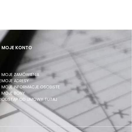
MOJE KONTO
MOJE ZAMÓWIENIA
E
MOJE ADRESY
MOJE INFORMACJE OSOBISTE
MOJE BONY
I
ODSTĄP OD UMOWY TUTAJ