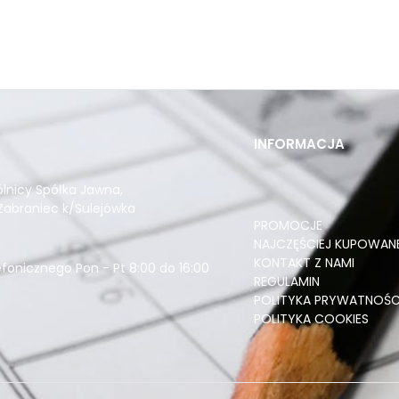
INFORMACJA
ólnicy Spółka Jawna
,
Zabraniec k/Sulejówka
PROMOCJE
NAJCZĘŚCIEJ KUPOWAN
KONTAKT Z NAMI
fonicznego Pon - Pt 8:00 do 16:00
REGULAMIN
POLITYKA PRYWATNOŚC
POLITYKA COOKIES