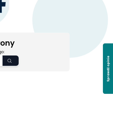
rony
go:
Sprawdź opinie