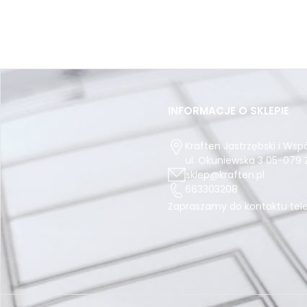
PRZEDZIAŁ DŁUGOŚCI 500-599
Pocztex Kurier M 650x400x200
PRZEKŁADKI TEKTUROWE
NAROŻNIKI TEKTUROWE
INFORMACJE O SKLEPIE
PRZEDZIAŁ DŁUGOŚCI 600-699
InPost Gabaryt B 640x380x190
Kraften Jastrzębski i Wsp
ul. Okuniewska 3
05-079
KOPERTY KURIERSKIE
sklep@kraften.pl
663303208
NOŻYKI I OSTRZA
Zapraszamy do kontaktu tele
PRZEDZIAŁ DŁUGOŚCI 700-799
Pocztex Kurier L 650x400x420
ZABEZPIECZENIA DO PALET NIE PIĘTROWAĆ
TEKTURA FALISTA